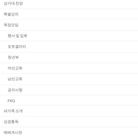
성가대 찬양
특별강의
목장모임
행사 및 집회
포토갤러리
청년부
여선교회
남선교회
공지사항
FAQ
새가족 소개
성경통독
예배게시판