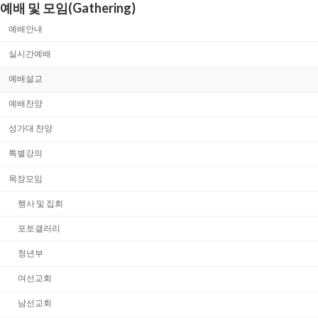
예배 및 모임(Gathering)
예배안내
실시간예배
예배설교
예배찬양
성가대 찬양
특별강의
목장모임
행사 및 집회
포토갤러리
청년부
여선교회
남선교회