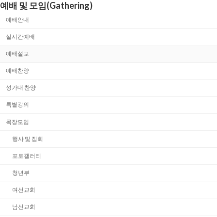
예배 및 모임(Gathering)
예배안내
실시간예배
예배설교
예배찬양
성가대 찬양
특별강의
목장모임
행사 및 집회
포토갤러리
청년부
여선교회
남선교회