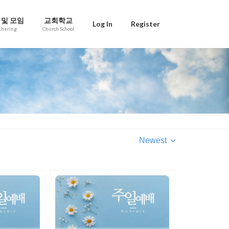
 및 모임
교회학교
Log In
Register
thering
Church School
Newest