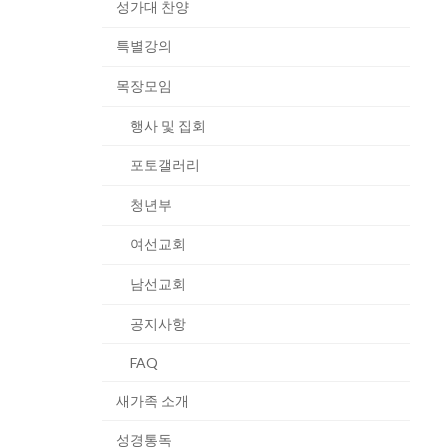
성가대 찬양
특별강의
목장모임
행사 및 집회
포토갤러리
청년부
여선교회
남선교회
공지사항
FAQ
새가족 소개
성경통독