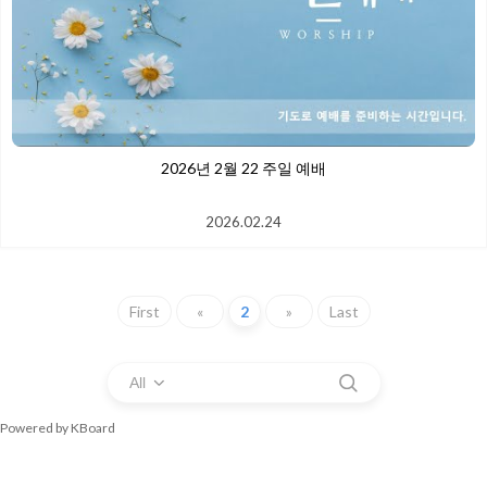
2026년 2월 22 주일 예배
2026.02.24
First
«
2
»
Last
All
Powered by KBoard