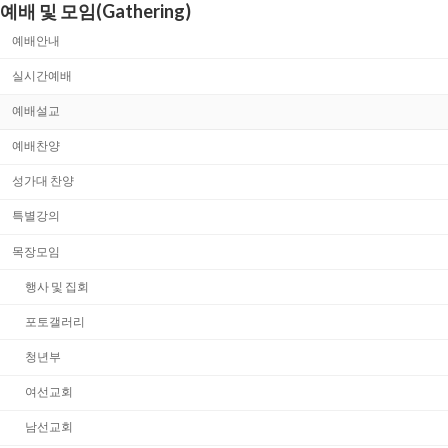
예배 및 모임(Gathering)
예배안내
실시간예배
예배설교
예배찬양
성가대 찬양
특별강의
목장모임
행사 및 집회
포토갤러리
청년부
여선교회
남선교회