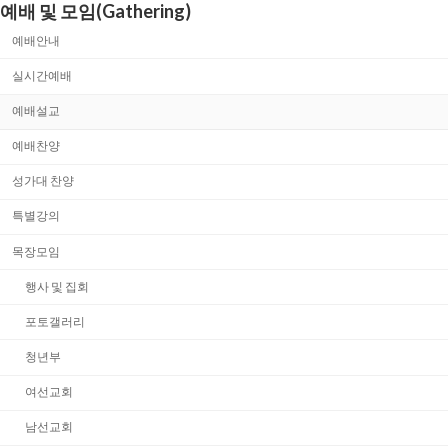
예배 및 모임(Gathering)
예배안내
실시간예배
예배설교
예배찬양
성가대 찬양
특별강의
목장모임
행사 및 집회
포토갤러리
청년부
여선교회
남선교회