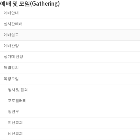
예배 및 모임(Gathering)
예배안내
실시간예배
예배설교
예배찬양
성가대 찬양
특별강의
목장모임
행사 및 집회
포토갤러리
청년부
여선교회
남선교회