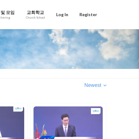
 및 모임
교회학교
Log In
Register
thering
Church School
Newest