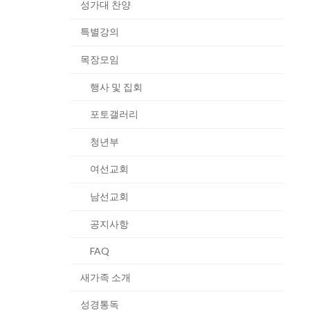
성가대 찬양
특별강의
목장모임
행사 및 집회
포토갤러리
청년부
여선교회
남선교회
공지사항
FAQ
새가족 소개
성경통독